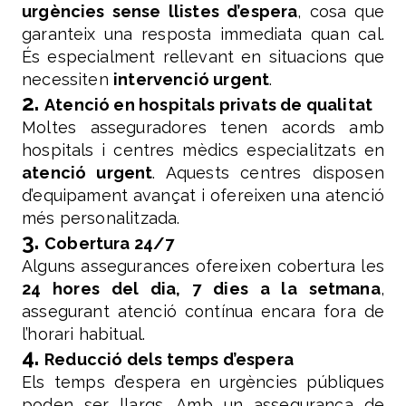
urgències sense llistes d’espera
, cosa que
garanteix una resposta immediata quan cal.
És especialment rellevant en situacions que
necessiten
intervenció urgent
.
2.
Atenció en hospitals privats de qualitat
Moltes asseguradores tenen acords amb
hospitals i centres mèdics especialitzats en
atenció urgent
. Aquests centres disposen
d’equipament avançat i ofereixen una atenció
més personalitzada.
3.
Cobertura 24/7
Alguns assegurances ofereixen cobertura les
24 hores del dia, 7 dies a la setmana
,
assegurant atenció contínua encara fora de
l’horari habitual.
4.
Reducció dels temps d’espera
Els temps d’espera en urgències públiques
poden ser llargs. Amb un assegurança de