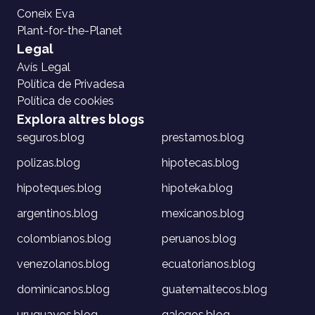
Coneix Eva
Plant-for-the-Planet
Legal
Avís Legal
Política de Privadesa
Política de cookies
Explora altres blogs
seguros.blog
prestamos.blog
polizas.blog
hipotecas.blog
hipoteques.blog
hipoteka.blog
argentinos.blog
mexicanos.blog
colombianos.blog
peruanos.blog
venezolanos.blog
ecuatorianos.blog
dominicanos.blog
guatemaltecos.blog
uruguayos.blog
galegos.blog