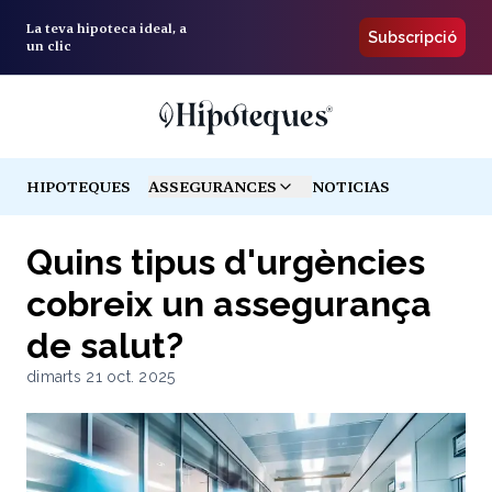
La teva hipoteca ideal, a
Subscripció
un clic
HIPOTEQUES
ASSEGURANCES
NOTICIAS
TOGGLE MENU
Quins tipus d'urgències
cobreix un assegurança
de salut?
dimarts 21 oct. 2025