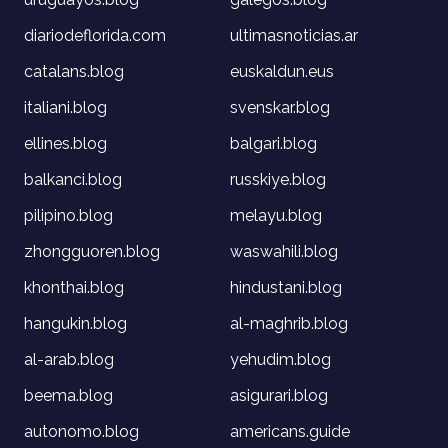
diariodeflorida.com
ultimasnoticias.ar
catalans.blog
euskaldun.eus
italiani.blog
svenskar.blog
ellines.blog
balgari.blog
balkanci.blog
russkiye.blog
pilipino.blog
melayu.blog
zhongguoren.blog
waswahili.blog
khonthai.blog
hindustani.blog
hangukin.blog
al-maghrib.blog
al-arab.blog
yehudim.blog
beema.blog
asigurari.blog
autonomo.blog
americans.guide