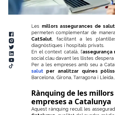
Les
millors assegurances de salu
permeten complementar de manera ef
CatSalut
, facilitant a les planti
diagnòstiques i hospitals privats.
En el context català, l’
assegurança 
social clau davant les llistes d’espera
Per a les empreses amb seu a Cata
salut
per analitzar quines pòlis
Barcelona, Girona, Tarragona i Lleida, 
Rànquing de les millors
empreses a Catalunya
Aquest rànquing recull les assegura