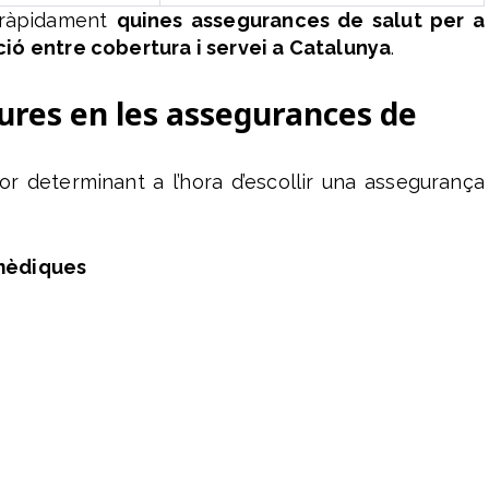
r ràpidament
quines assegurances de salut per a
ió entre cobertura i servei a Catalunya
.
res en les assegurances de
or determinant a l’hora d’escollir una assegurança
 mèdiques