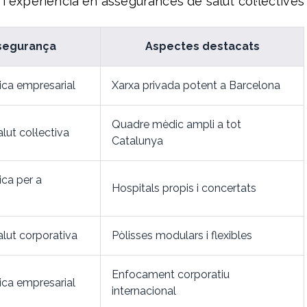
 i experiència en assegurances de salut col·lectives
ssegurança
Aspectes destacats
ca empresarial
Xarxa privada potent a Barcelona
Quadre mèdic ampli a tot
ut col·lectiva
Catalunya
ca per a
Hospitals propis i concertats
lut corporativa
Pòlisses modulars i flexibles
Enfocament corporatiu
ca empresarial
internacional