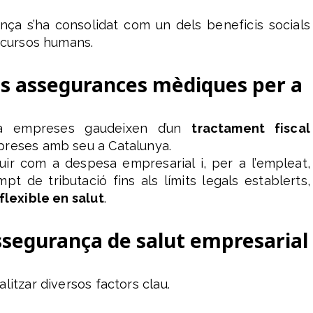
ança s’ha consolidat com un dels beneficis socials
recursos humans.
les assegurances mèdiques per a
 a empreses gaudeixen d’un
tractament fiscal
mpreses amb seu a Catalunya.
uir com a despesa empresarial i, per a l’empleat,
t de tributació fins als límits legals establerts,
flexible en salut
.
assegurança de salut empresarial
litzar diversos factors clau.