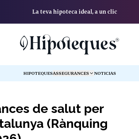
La teva hipoteca ideal, a un clic
HIPOTEQUES
ASSEGURANCES
NOTICIAS
TOGGLE MENU
ances de salut per
talunya (Rànquing
026)