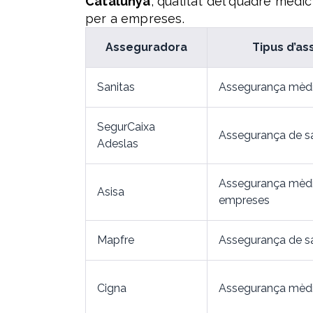
Catalunya
, qualitat del quadre mèdic
per a empreses.
Asseguradora
Tipus d’a
Sanitas
Assegurança mèdi
SegurCaixa
Assegurança de sal
Adeslas
Assegurança mèdi
Asisa
empreses
Mapfre
Assegurança de sa
Cigna
Assegurança mèdi