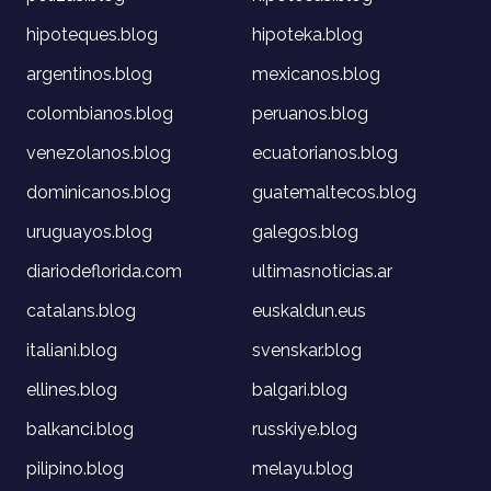
hipoteques.blog
hipoteka.blog
argentinos.blog
mexicanos.blog
colombianos.blog
peruanos.blog
venezolanos.blog
ecuatorianos.blog
dominicanos.blog
guatemaltecos.blog
uruguayos.blog
galegos.blog
diariodeflorida.com
ultimasnoticias.ar
catalans.blog
euskaldun.eus
italiani.blog
svenskar.blog
ellines.blog
balgari.blog
balkanci.blog
russkiye.blog
pilipino.blog
melayu.blog