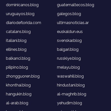
dominicanos.blog
guatemaltecos.blog
uruguayos.blog
galegos.blog
diariodeflorida.com
ultimasnoticias.ar
catalans.blog
euskaldun.eus
italiani.blog
svenskar.blog
ellines.blog
balgari.blog
balkanci.blog
russkiye.blog
pilipino.blog
melayu.blog
zhongguoren.blog
waswahili.blog
khonthai.blog
hindustani.blog
hangukin.blog
al-maghrib.blog
al-arab.blog
yehudim.blog