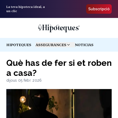
La teva hipoteca ideal, a
Subscripció
un clic
HIPOTEQUES
ASSEGURANCES
NOTICIAS
TOGGLE MENU
Què has de fer si et roben
a casa?
dijous 05 febr. 2026