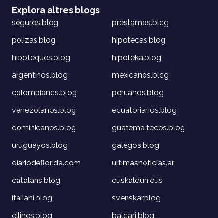
Explora altres blogs
seguros.blog
prestamos.blog
polizas.blog
hipotecas.blog
hipoteques.blog
hipoteka.blog
argentinos.blog
mexicanos.blog
colombianos.blog
peruanos.blog
venezolanos.blog
ecuatorianos.blog
dominicanos.blog
guatemaltecos.blog
uruguayos.blog
galegos.blog
diariodeflorida.com
ultimasnoticias.ar
catalans.blog
euskaldun.eus
italiani.blog
svenskar.blog
ellines.blog
balgari.blog