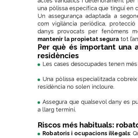
actes vandàlics i deteriorament pe
una pòlissa específica que tingui en 
Un assegurança adaptada a segones
com vigilància periòdica, protecció
danys provocats per fenòmens met
mantenir la propietat segura
tot l’an
Per què és important una 
residències
Les cases desocupades tenen més pr
Una pòlissa especialitzada cobreix
residència no solen incloure.
Assegura que qualsevol dany es pu
a llarg termini.
Riscos més habituals: robat
Robatoris i ocupacions il·legals
: 