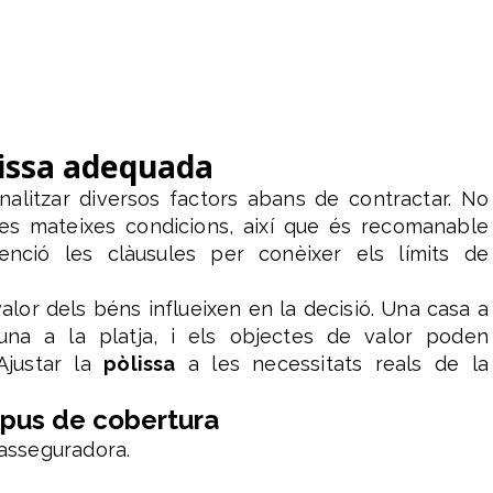
òlissa adequada
analitzar diversos factors abans de contractar. No
les mateixes condicions, així que és recomanable
nció les clàusules per conèixer els límits de
 valor dels béns influeixen en la decisió. Una casa a
’una a la platja, i els objectes de valor poden
 Ajustar la
pòlissa
a les necessitats reals de la
ipus de cobertura
asseguradora.