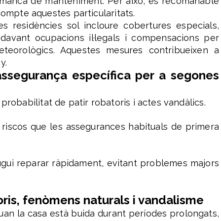
r manca de manteniment. Per això, és recomanable
compte aquestes particularitats.
 residències sol incloure cobertures especials,
 davant ocupacions il·legals i compensacions per
eorològics. Aquestes mesures contribueixen a
y.
assegurança específica per a segones
obabilitat de patir robatoris i actes vandàlics.
 riscos que les assegurances habituals de primera
gui reparar ràpidament, evitant problemes majors
oris, fenòmens naturals i vandalisme
Quan la casa està buida durant períodes prolongats,