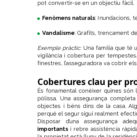
pot convertir-se en un objectiu fàcil.
Fenòmens naturals
: Inundacions, 
Vandalisme
: Grafits, trencament de
Exemple pràctic:
Una família que té u
vigilància i cobertura per tempestes
finestres, l’asseguradora va cobrir el
Cobertures clau per pro
És fonamental conèixer quines són 
pòlissa. Una assegurança completa 
objectes i béns dins de la casa. Al
perquè el segur sigui realment efectiu
Disposar d’una assegurança ad
importants
i rebre assistència ràpid
la propietat està lluny de la residènci