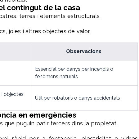
el contingut de la casa
ostres, terres i elements estructurals.
, joies i altres objectes de valor.
Observacions
Essencial per danys per incendis o
fenòmens naturals
i objectes
Útil per robatoris o danys accidentals
stència en emergències
s que puguin patir tercers dins la propietat.
rvei ràpid per a fontaneria, electricitat o vidres