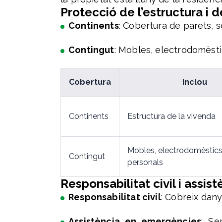
Protecció de l’estructura i d
Continents
: Cobertura de parets, s
Contingut
: Mobles, electrodomèstics
Cobertura
Inclou
Continents
Estructura de la vivenda
Mobles, electrodomèstics 
Contingut
personals
Responsabilitat civil i assi
Responsabilitat civil
: Cobreix dany
Assistència en emergències
: Se