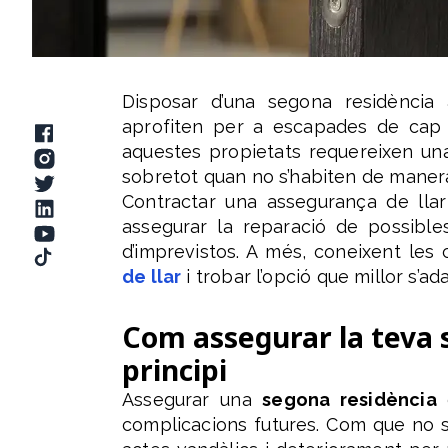
Disposar d’una segona residència 
aprofiten per a escapades de cap 
aquestes propietats requereixen u
sobretot quan no s’habiten de maner
Contractar una assegurança de ll
assegurar la reparació de possibl
d’imprevistos. A més, coneixent les 
de llar
i trobar l’opció que millor s’ad
Com assegurar la teva 
principi
Assegurar una
segona residència
d
complicacions futures. Com que no s’