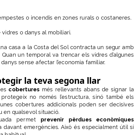
tempestes o incendis en zones rurals o costaneres.
 vidres o danys al mobiliari.
na casa a la Costa del Sol contracta un segur amb
. Quan un temporal va trencar els vidres d’algunes
s danys sense afectar l’economia familiar.
tegir la teva segona llar
les
cobertures
més rellevants abans de signar la
protegeix no només l’estructura, sinó també els
gunes cobertures addicionals poden ser decisives
 en qualsevol situació.
equada permet
prevenir pèrdues econòmiques
a davant emergències. Això és especialment útil si
a habitual.