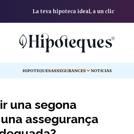
La teva hipoteca ideal, a un clic
HIPOTEQUES
ASSEGURANCES
NOTICIAS
TOGGLE MENU
ir una segona
 una assegurança
 adequada?