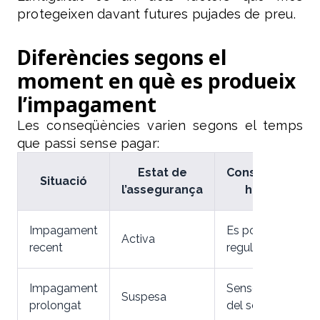
protegeixen davant futures pujades de preu.
Diferències segons el
moment en què es produeix
l’impagament
Les conseqüències varien segons el temps
que passi sense pagar:
Estat de
Conseqüència
Situació
l’assegurança
habitual
Impagament
Es pot
Activa
recent
regularitzar
Impagament
Sense prestació
Suspesa
prolongat
del servei