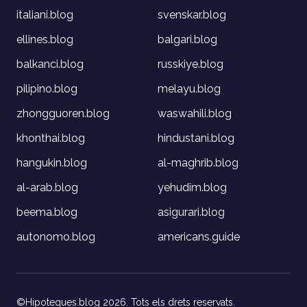
italiani.blog
svenskar.blog
ellines.blog
balgari.blog
balkanci.blog
russkiye.blog
pilipino.blog
melayu.blog
zhongguoren.blog
waswahili.blog
khonthai.blog
hindustani.blog
hangukin.blog
al-maghrib.blog
al-arab.blog
yehudim.blog
beema.blog
asigurari.blog
autonomo.blog
americans.guide
©Hipoteques.blog 2026. Tots els drets reservats.