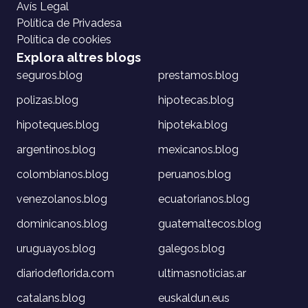
Avís Legal
Política de Privadesa
Política de cookies
Explora altres blogs
seguros.blog
prestamos.blog
polizas.blog
hipotecas.blog
hipoteques.blog
hipoteka.blog
argentinos.blog
mexicanos.blog
colombianos.blog
peruanos.blog
venezolanos.blog
ecuatorianos.blog
dominicanos.blog
guatemaltecos.blog
uruguayos.blog
galegos.blog
diariodeflorida.com
ultimasnoticias.ar
catalans.blog
euskaldun.eus