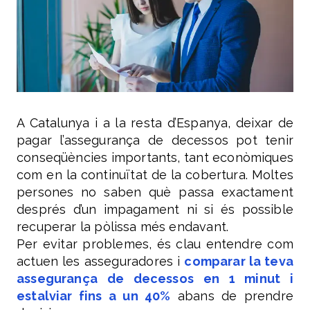
A Catalunya i a la resta d’Espanya, deixar de
pagar l’assegurança de decessos pot tenir
conseqüències importants, tant econòmiques
com en la continuïtat de la cobertura. Moltes
persones no saben què passa exactament
després d’un impagament ni si és possible
recuperar la pòlissa més endavant.
Per evitar problemes, és clau entendre com
actuen les asseguradores i
comparar la teva
assegurança de decessos en 1 minut i
estalviar fins a un 40%
abans de prendre