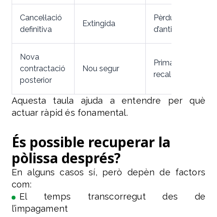
Cancel·lació
Pèrdua
Extingida
definitiva
d’antiguitat
Nova
Prima
contractació
Nou segur
recalculada
posterior
Aquesta taula ajuda a entendre per què
actuar ràpid és fonamental.
És possible recuperar la
pòlissa després?
En alguns casos sí, però depèn de factors
com:
El temps transcorregut des de
l’impagament